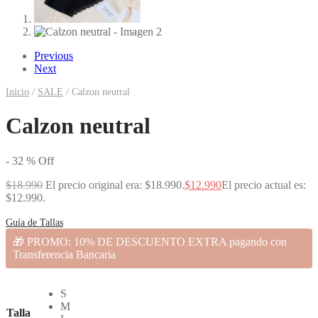
Previous
Next
Inicio
/
SALE
/
Calzon neutral
Calzon neutral
-
32
%
Off
$
18.990
El precio original era: $18.990.
$
12.990
El precio actual es:
$12.990.
Guía de Tallas
🎁 PROMO: 10% DE DESCUENTO EXTRA pagando con
Transferencia Bancaria
S
M
Talla